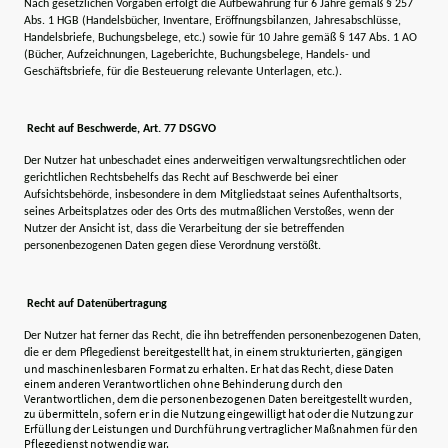
Nach gesetzlichen Vorgaben erfolgt die Aufbewahrung für 6 Jahre gemäß § 257
Abs. 1 HGB (Handelsbücher, Inventare, Eröffnungsbilanzen, Jahresabschlüsse,
Handelsbriefe, Buchungsbelege, etc.) sowie für 10 Jahre gemäß § 147 Abs. 1 AO
(Bücher, Aufzeichnungen, Lageberichte, Buchungsbelege, Handels- und
Geschäftsbriefe, für die Besteuerung relevante Unterlagen, etc.).
Recht auf Beschwerde, Art. 77 DSGVO
Der Nutzer hat unbeschadet eines anderweitigen verwaltungsrechtlichen oder
gerichtlichen Rechtsbehelfs das Recht auf Beschwerde bei einer
Aufsichtsbehörde, insbesondere in dem Mitgliedstaat seines Aufenthaltsorts,
seines Arbeitsplatzes oder des Orts des mutmaßlichen Verstoßes, wenn der
Nutzer der Ansicht ist, dass die Verarbeitung der sie betreffenden
personenbezogenen Daten gegen diese Verordnung verstößt.
Recht auf Datenübertragung
Der Nutzer hat ferner das Recht, die ihn betreffenden personenbezogenen Daten,
bereitgestellt hat, in einem strukturierten, gängigen
die er dem Pflegedienst
und maschinenlesbaren Format zu erhalten. Er hat das Recht, diese Daten
einem anderen Verantwortlichen ohne Behinderung durch den
Verantwortlichen, dem die personenbezogenen Daten bereitgestellt wurden,
zu übermitteln, sofern er in die Nutzung eingewilligt hat oder die Nutzung zur
Erfüllung der Leistungen und Durchführung vertraglicher Maßnahmen für den
Pflegedienst notwendig war.