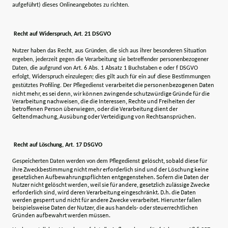
aufgeführt) dieses Onlineangebotes zu richten.
Recht auf Widerspruch, Art. 21 DSGVO
Nutzer haben das Recht, aus Gründen, die sich aus ihrer besonderen Situation
ergeben, jederzeit gegen die Verarbeitung sie betreffender personenbezogener
Daten, die aufgrund von Art. 6 Abs. 1 Absatz 1 Buchstaben e oder f DSGVO
erfolgt, Widerspruch einzulegen; dies gilt auch für ein auf diese Bestimmungen
verarbeitet die personenbezogenen Daten
gestütztes Profiling. Der Pflegedienst
nicht mehr, es sei denn, wir können zwingende schutzwürdige Gründe für die
Verarbeitung nachweisen, die die Interessen, Rechte und Freiheiten der
betroffenen Person überwiegen, oder die Verarbeitung dient der
Geltendmachung, Ausübung oder Verteidigung von Rechtsansprüchen.
Recht auf Löschung, Art. 17 DSGVO
gelöscht, sobald diese für
Gespeicherten Daten werden von dem Pflegedienst
ihre Zweckbestimmung nicht mehr erforderlich sind und der Löschung keine
gesetzlichen Aufbewahrungspflichten entgegenstehen. Sofern die Daten der
Nutzer nicht gelöscht werden, weil sie für andere, gesetzlich zulässige Zwecke
erforderlich sind, wird deren Verarbeitung eingeschränkt. D.h. die Daten
werden gesperrt und nicht für andere Zwecke verarbeitet. Hierunter fallen
beispielsweise Daten der Nutzer, die aus handels- oder steuerrechtlichen
Gründen aufbewahrt werden müssen.